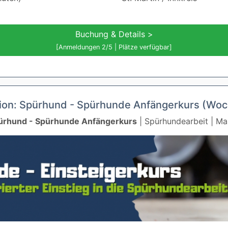
Buchung & Details >
[Anmeldungen 2/5 | Plätze verfügbar]
ssion: Spürhund - Spürhunde Anfängerkurs (Wo
Spürhund - Spürhunde Anfängerkurs
| Spürhundearbeit | Max