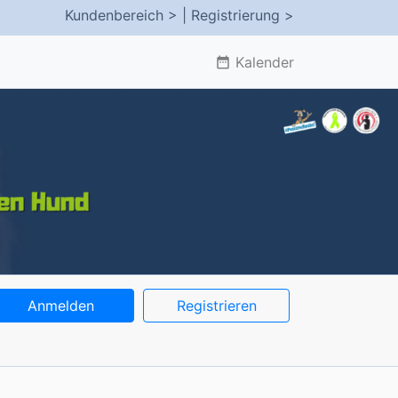
Kundenbereich >
| Registrierung >
Kalender
date_range
Anmelden
Registrieren