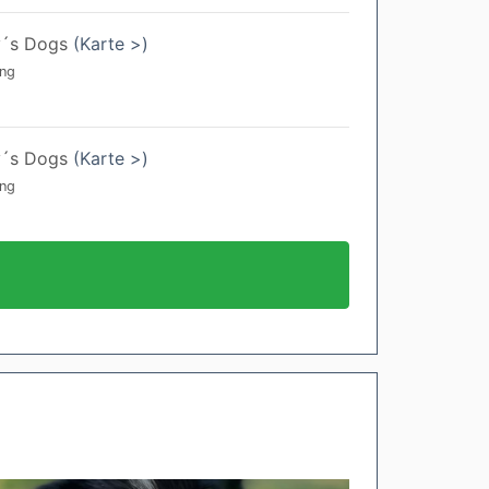
y´s Dogs
(Karte >)
ing
y´s Dogs
(Karte >)
ing